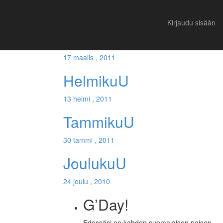
Suositut
Viimeisimmät
Kirjaudu sisään
MaaliskuU
17 maalis , 2011
HelmikuU
13 helmi , 2011
TammikuU
30 tammi , 2011
JoulukuU
24 joulu , 2010
G’Day!
Edessäsi on kahden suomalaisen naisen