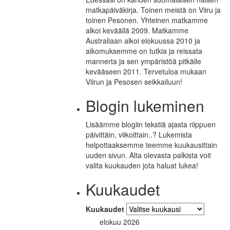
matkapäiväkirja. Toinen meistä on Viiru ja
toinen Pesonen. Yhteinen matkamme
alkoi keväällä 2009. Matkamme
Australiaan alkoi elokuussa 2010 ja
aikomuksemme on tutkia ja reissata
mannerta ja sen ympäristöä pitkälle
kevääseen 2011. Tervetuloa mukaan
Viirun ja Pesosen seikkailuun!
Blogin lukeminen
Lisäämme blogiin tekstiä ajasta riippuen
päivittäin, viikoittain..? Lukemista
helpottaaksemme teemme kuukausittain
uuden sivun. Alta olevasta palkista voit
valita kuukauden jota haluat lukea!
Kuukaudet
Kuukaudet
elokuu 2026