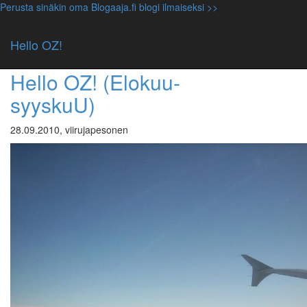
Perusta sinäkin oma Blogaaja.fi blogi ilmaiseksi >>
Avainsana: outi
Hello OZ!
Luokittelematon
Hello OZ! (Elokuu-
syyskuU)
28.09.2010, viirujapesonen