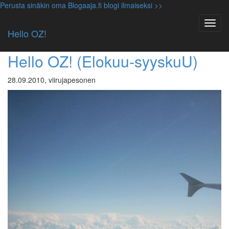
Perusta sinäkin oma Blogaaja.fi blogi ilmaiseksi >>
Avainsana: mt warning
Hello OZ!
Luokittelematon
Hello OZ! (Elokuu-syyskuU)
28.09.2010, viirujapesonen