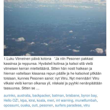
1.Luku Viimeinen päivä kotona ”Ja niin Pesonen pakkasi
kassinsa ja reppunsa. Hyvästeli kotinsa ja katsoi sitä vielä
viimeisen kerran mietteliäänä. Sitten hän nosti haikean ja
hieman vaiteliaan kissansa repun päälle ja he katsoivat pitkään
toisiaan, kunnes Pesonen sanoi: nyt Viiru, Nyt mennään! Viiru
vilkaisi vielä kerran olkansa yli, niiskaisi ja pyyhki nenänpäätään
tassuunsa. Sitten se …
aurinko
,
australia
,
backpacker
,
batman
,
brisbane
,
byron bay
,
Hello OZ!
,
kipa
,
kirsi
,
koala
,
meri
,
mt warning
,
murwillumbah
,
opossumi
,
ouska
,
outi
,
pesonen
,
surfers paradese
,
viiru