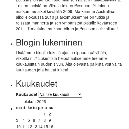
Toinen meistä on Viiru ja toinen Pesonen. Yhteinen
matkamme alkoi keväällä 2009. Matkamme Australiaan
alkoi elokuussa 2010 ja aikomuksemme on tutkia ja
reissata mannerta ja sen ympäristöä pitkälle kevääseen
2011. Tervetuloa mukaan Viirun ja Pesosen seikkailuun!
Blogin lukeminen
Lisäämme blogiin tekstiä ajasta riippuen päivittäin,
viikoittain..? Lukemista helpottaaksemme teemme
kuukausittain uuden sivun. Alta olevasta palkista voit valita
kuukauden jota haluat lukea!
Kuukaudet
Kuukaudet
elokuu 2026
ma
ti
ke
to
pe
la
su
1
2
3
4
5
6
7
8
9
10
11
12
13
14
15
16