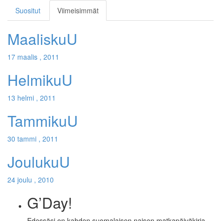
Suositut
Viimeisimmät
MaaliskuU
17 maalis , 2011
HelmikuU
13 helmi , 2011
TammikuU
30 tammi , 2011
JoulukuU
24 joulu , 2010
G’Day!
Edessäsi on kahden suomalaisen naisen matkapäiväkirja.