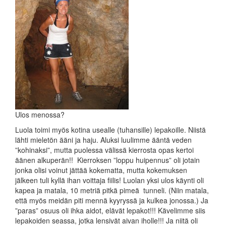
Ulos menossa?
Luola toimi myös kotina usealle (tuhansille) lepakoille. Niistä
lähti mieletön ääni ja haju. Aluksi luulimme ääntä veden
”kohinaksi”, mutta puolessa välissä kierrosta opas kertoi
äänen alkuperän!! Kierroksen ”loppu huipennus” oli jotain
jonka olisi voinut jättää kokematta, mutta kokemuksen
jälkeen tuli kyllä ihan voittaja fiilis! Luolan yksi ulos käynti oli
kapea ja matala, 10 metriä pitkä pimeä tunneli. (Niin matala,
että myös meidän piti mennä kyyryssä ja kulkea jonossa.) Ja
”paras” osuus oli ihka aidot, elävät lepakot!!! Kävelimme siis
lepakoiden seassa, jotka lensivät aivan iholle!!! Ja niitä oli