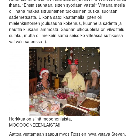
ihana. ”Ensin saunaan, sitten syödään vasta!” Vihtana meillä
oli ihana makea sitruunainen tuoksuinen puska, suoraan
sademetsästä. Ulkona satoi kaatamalla, joten oli
mielenkiintoinen joulusauna kokemus, kuunnella sadetta ja
nauttia kiukaan lämmöstä. Saunan ulkopuolella on vilvoittelu
suihku, mutta oli melkein sama seisoiko viileässä suihkussa
vai vain sateessa :).
Herkkua on siinä mooonenlaista,
MOOOOONEEENLAISTA!!!
Aattoa viettämään saapui myös Rossien hyvä ystävä Steven,