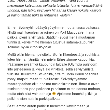
Viiru. ”Hupsu kissa.” Vastasi Pesonen. ”Tänä vuonna
menemme katsomaan sellaista tulitusta, jota et varmasti ikinä
unohda, hän jatkoi pyyhkien hihaansa kissan nokisia kasvoja
ja painoi tämän tiukasti rintaansa vasten.”
Ennen Sydneyhin pääsyä yövyimme muutamassa paikassa.
Niistä mainitsemisen arvoinen on Port Macquaire. Ihana
paikka, pieni ja viihtyisä. Sää(kin) suosi meitä muutaman
tunnin ja kerkisimme hieman tutustua satamakaupunkiin.
Teimme hyviä kirppislöytöjä!
Meitä oltiin hieman peloiteltu Sidnin liikenteestä ja ruuhkista,
joten hieman jännittynein mielin lähestyimme kaupunkia.
Päätimme pysähtyä kaupungin laidalle (Olympia puistoon),
info pisteeseen ja kysyä ajo vinkkejä, sekä selviytymistä
tulleista. Kuulimme Steveniltä, että muinoin Bondi beachillä
pystyi majoittumaan ”turvallisesti”. Selviydyttyämme
määränpäähän oli tunnelma mielenkiintoinen. Ihmisiä aivan
mielettömästi joka paikassa ja sekaan ei meinannut mahtua,
mutta eipä ollut vaihtoehtoja
Ajelimme beachiä pitkin ja
poikin etsien autolle parkkipaikkaa.
Saatuamme auton parkkiin menimme kävelemään ja