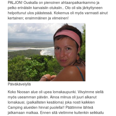
PALJON! Ouskalla on pienoinen ahtaanpaikankammo ja
pelko erinäisiin karvaisiin otuksiin.. Olo oli siis järkyttyneen
helpottunut ulos päästessä. Kokemus oli myös varmasti ainut
kertainen; ensimmäinen ja viimeinen!
Päiväkävelyllä
Koko Noosan alue oli upea lomakaupunki. Viivyimme siellä
myös useamman päivän. Ainoa miinus oli juuri alkanut
lomakausi, (paikallisten kesäloma) joka nosti kaikkien
Camping alueiden hinnat puolella!! Päätimme lähteä
jatkamaan matkaa. Ennen sitä vietimme kuitenkin seikkailu