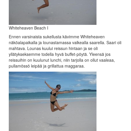
Whiteheaven Beach I
Ennen varsinaista sukellusta kävimme Whiteheaven
näköalapaikalla ja lounastamassa valkealla saarella. Saari oli
mahtava. Lounas kuului reissun hintaan ja se oli
yllätykseksemme todella hyvä buffet-pöytä. Yleensä jos
reissuihin on kuulunut lunchi, niin tarjolla on ollut vaaleaa,
pullamössö leipää ja grillattua maggaraa.