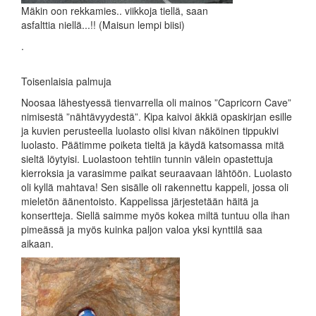
Mäkin oon rekkamies.. viikkoja tiellä, saan
asfalttia niellä...!! (Maisun lempi biisi)
.
Toisenlaisia palmuja
Noosaa lähestyessä tienvarrella oli mainos ”Capricorn Cave”
nimisestä ”nähtävyydestä”. Kipa kaivoi äkkiä opaskirjan esille
ja kuvien perusteella luolasto olisi kivan näköinen tippukivi
luolasto. Päätimme poiketa tieltä ja käydä katsomassa mitä
sieltä löytyisi. Luolastoon tehtiin tunnin välein opastettuja
kierroksia ja varasimme paikat seuraavaan lähtöön. Luolasto
oli kyllä mahtava! Sen sisälle oli rakennettu kappeli, jossa oli
mieletön äänentoisto. Kappelissa järjestetään häitä ja
konsertteja. Siellä saimme myös kokea miltä tuntuu olla ihan
pimeässä ja myös kuinka paljon valoa yksi kynttilä saa
aikaan.