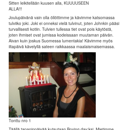
Sitten leikitellään kuusen alla, KUUUUSEEN
ALLA!!!
Joulupäivänä vain olla öllöttimme ja kävimme katsomassa
tulviiko joki. Joki ei onneksi vielä tulvinut, joten Johnkin pääsi
turvallisesti kotiin. Tulvien tullessa tiet ovat pois käytöstä,
joten ihmiset ovat jumissa kodeissaan muutaman päivän.
Aivan kuin joskus Suomessa lumentakia! Kävimme myös
iltapäivä kävelyllä sateen raikkaassa maalaismaisemassa.
Tonttu nro 1
Täällä tapaninpäivää kutsutaan Boxing day:ksi. Mietimme,