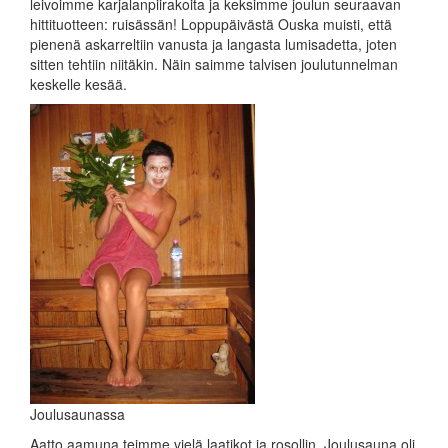
leivoimme karjalanpiirakoita ja keksimme joulun seuraavan
hittituotteen: ruisässän! Loppupäivästä Ouska muisti, että
pienenä askarreltiin vanusta ja langasta lumisadetta, joten
sitten tehtiin niitäkin. Näin saimme talvisen joulutunnelman
keskelle kesää.
Joulusaunassa
Aatto aamuna teimme vielä laatikot ja rosollin. Joulusauna oli