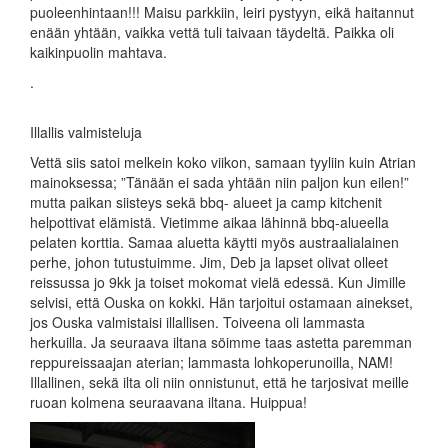
puoleenhintaan!!! Maisu parkkiin, leiri pystyyn, eikä haitannut
enään yhtään, vaikka vettä tuli taivaan täydeltä. Paikka oli
kaikinpuolin mahtava.
.
Illallis valmisteluja
Vettä siis satoi melkein koko viikon, samaan tyyliin kuin Atrian
mainoksessa; ”Tänään ei sada yhtään niin paljon kun eilen!”
mutta paikan siisteys sekä bbq- alueet ja camp kitchenit
helpottivat elämistä. Vietimme aikaa lähinnä bbq-alueella
pelaten korttia. Samaa aluetta käytti myös austraalialainen
perhe, johon tutustuimme. Jim, Deb ja lapset olivat olleet
reissussa jo 9kk ja toiset mokomat vielä edessä. Kun Jimille
selvisi, että Ouska on kokki. Hän tarjoitui ostamaan ainekset,
jos Ouska valmistaisi illallisen. Toiveena oli lammasta
herkuilla. Ja seuraava iltana söimme taas astetta paremman
reppureissaajan aterian; lammasta lohkoperunoilla, NAM!
Illallinen, sekä ilta oli niin onnistunut, että he tarjosivat meille
ruoan kolmena seuraavana iltana. Huippua!