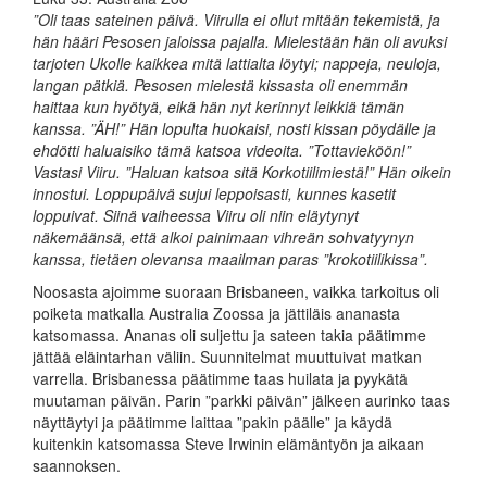
”Oli taas sateinen päivä. Viirulla ei ollut mitään tekemistä, ja
hän hääri Pesosen jaloissa pajalla. Mielestään hän oli avuksi
tarjoten Ukolle kaikkea mitä lattialta löytyi; nappeja, neuloja,
langan pätkiä. Pesosen mielestä kissasta oli enemmän
haittaa kun hyötyä, eikä hän nyt kerinnyt leikkiä tämän
kanssa. ”ÄH!” Hän lopulta huokaisi, nosti kissan pöydälle ja
ehdötti haluaisiko tämä katsoa videoita. ”Tottavieköön!”
Vastasi Viiru. ”Haluan katsoa sitä Korkotiilimiestä!” Hän oikein
innostui. Loppupäivä sujui leppoisasti, kunnes kasetit
loppuivat. Siinä vaiheessa Viiru oli niin eläytynyt
näkemäänsä, että alkoi painimaan vihreän sohvatyynyn
kanssa, tietäen olevansa maailman paras ”krokotiilikissa”.
Noosasta ajoimme suoraan Brisbaneen, vaikka tarkoitus oli
poiketa matkalla Australia Zoossa ja jättiläis ananasta
katsomassa. Ananas oli suljettu ja sateen takia päätimme
jättää eläintarhan väliin. Suunnitelmat muuttuivat matkan
varrella. Brisbanessa päätimme taas huilata ja pyykätä
muutaman päivän. Parin ”parkki päivän” jälkeen aurinko taas
näyttäytyi ja päätimme laittaa ”pakin päälle” ja käydä
kuitenkin katsomassa Steve Irwinin elämäntyön ja aikaan
saannoksen.