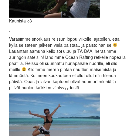
Kaunista <3
.
Varasimme snorklaus reissun loppu viikolle, ajatellen, että
kyllä se sateen jälkeen vielä paistaa.. ja paistoihan se
Lauantain aamuna kello soi 6.30 ja TA-DAA, heräsimme
auringon säteisiin! lähdimme Ocean Rafting retkelle nopealla
paatilla. Reissu oli suunnattu hurjapäisille nuorille, eli siis
meille
Kiidimme meren pintaa nauttien maisemista ja
lämmöstä. Kolmeen kuukauteen ei ollut ollut niin hienoa
päivää. Opas ja laivan kapteeni olivat huumori miehiä ja
pitivät huolen kaikkien viihtyvyydestä.