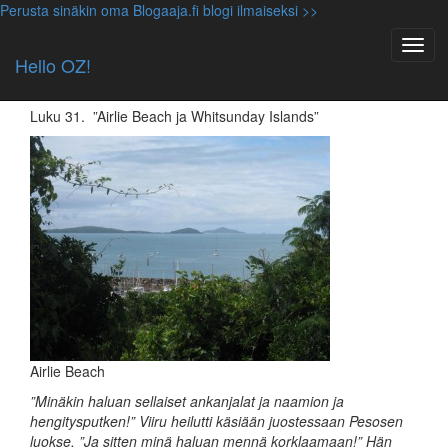
Perusta sinäkin oma Blogaaja.fi blogi ilmaiseksi >>
Luokittelematon
JoulukuU
Hello OZ!
24.12.2010, viirujapesonen
Luku 31. ”Airlie Beach ja Whitsunday Islands”
Airlie Beach
”Minäkin haluan sellaiset ankanjalat ja naamion ja
hengitysputken!” Viiru heilutti käsiään juostessaan Pesosen
luokse. ”Ja sitten minä haluan mennä korklaamaan!” Hän