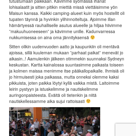
tutustumaan paikkaan. Kävimme syömässä ihanat
lohisalaatit ja sitten pitikin miettiä missä viettäisimme yön
Maisun kanssa. Kaikki camping-alueet kuin myös hostellit oli
tupaten täynnä ja hyvinkin ylihinnoiteltuja. Ajoimme illan
hämärtyessä rauhalliselle asutus alueelle ja hiljaa hiivimme
”makuuhuoneeseen” ja kävimme unille. Kadunvarressa
nukkumisessa on aina oma jännityksensä
Sitten olikin uudenvuoden aatto ja kaupunkiin oli mentävä
ajoissa, sillä kuuleman mukaan ”parhaat paikat” menevät jo
aikasin..! Aamulenkin jälkeen otimmekin suunnaksi Sydneyn
keskustan. Kartta kainalossa suuntasimme paikasta toiseen
ja kolmen maissa menimme itse pääkallopaikalle. Ihmisiä oli
jo hirmuisesti joka paikassa, mutta onneksi olemme kaksi
pikkuista, joten paikka löytyi kyllä vaikka mistä. Laitoimme
leirin pystyyn ja istuskelimme ja nautiskelimme
auringonpaisteesta. Eväitä oli tietenkin ja niitä
nautiskellessamme aika sujui rattoisasti