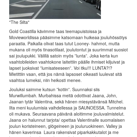
"The Silta"
Gold Coastilla kävimme taas teemapuistoissa ja
Movieworldissa pääsimme katsomaan huikeaa jouluhössötys
paraatia. Paikalla olivat taas tutut Looney- hahmot, mutta
mukana oli myös tinasotilaat, joulutontut ja suurimmat suosiot
sai joulupukki. Välillä satoin myös ”lunta”. Joka kerta kun
vaahtobileiden vaahtokone laitettiin päälle ihmiset kiljuivat ja
lapset juoksivat ”lumisateeseen”. Voi itku!!! LUNTA?!?
Mietittiin vaan, että jos nämä lapsoset oikeasti luulevat sitä
vaahtoa lumeksi, niin heikosti menee.
Jouluksi saimme kutsun ”kotiin”. Suunnaksi siis
Murwillumbah. Murbahissa meitä odottivat Jaana, John,
Jaanan tytär Valentina, sekä hänen miesystävänsä Mitchel.
Ilta meni kuulumisia vaihdellessa ja SAUNOESSA. Tunnelma
oli mukava. Seuraavana päivänä aloitimme jouluvalmistelut.
Jaana on halunnut tarjota/ opettaa Valentinalle suomalaisen
joulun koristeineen, glögeineen ja jouluruokineen. Valley ja
hänen kaverinsa Laura rakensivat piparkakkutalot ja me