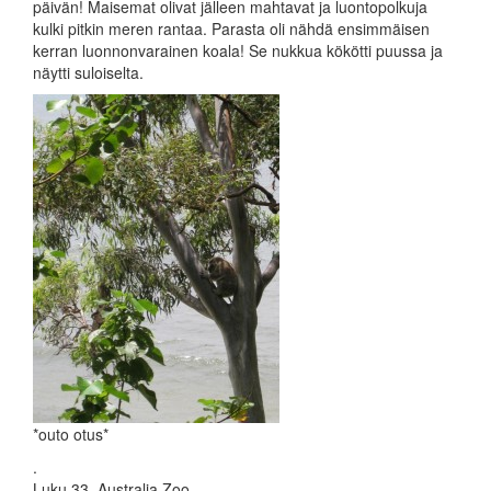
päivän! Maisemat olivat jälleen mahtavat ja luontopolkuja
kulki pitkin meren rantaa. Parasta oli nähdä ensimmäisen
kerran luonnonvarainen koala! Se nukkua kökötti puussa ja
näytti suloiselta.
*outo otus*
.
Luku 33. Australia Zoo