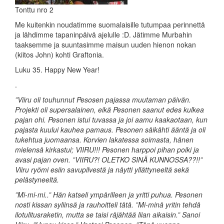
Tonttu nro 2
Me kuitenkin noudatimme suomalaisille tutumpaa perinnettä
ja lähdimme tapaninpäivä ajelulle :D. Jätimme Murbahin
taaksemme ja suuntasimme maisun uuden hienon nokan
(kiitos John) kohti Graftonia.
Luku 35. Happy New Year!
.
”Viiru oli touhunnut Pesosen pajassa muutaman päivän.
Projekti oli supersalainen, eikä Pesonen saanut edes kulkea
pajan ohi. Pesonen istui tuvassa ja joi aamu kaakaotaan, kun
pajasta kuului kauhea pamaus. Pesonen säikähti ääntä ja oli
tukehtua juomaansa. Korvien lakatessa soimasta, hänen
mielensä kirkastui; VIIRU!!! Pesonen harppoi pihan poiki ja
avasi pajan oven. ”VIIRU?! OLETKO SINÄ KUNNOSSA??!!”
Viiru ryömi esiin savupilvestä ja näytti yllättyneeltä sekä
pelästyneeltä.
”Mi-mi-mi..” Hän katseli ympärilleen ja yritti puhua. Pesonen
nosti kissan syliinsä ja rauhoitteli tätä. ”Mi-minä yritin tehdä
ilotulitusraketin, mutta se taisi räjähtää liian aikaisin.” Sanoi