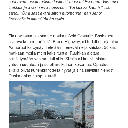
saat avata ensimmäisen luukun.” Innostui Pesonen. Viiru etsi
luukkua ja avasi sen innoissaan. ”Voi kuinka kaunis!” Hän
sanoi. ”Sinä saat avata sitten huomenna” hän sanoi
Pesoselle ja kipusi tämän syliin.
Eläintarhasta jatkoimme matkaa Gold Coastille. Brisbanea
sivuavalla moottoritiellä, Bruce Highway, oli todella hurja ajaa.
Aamuruuhka pysäytti etelään menevät neljä kaistaa. 50 km:n
matkaan meillä meni kaksi tuntia. Ruuhkan alettua
selkiintymään vastaan tuli silta. Sillalla oli kuusi kaistaa
yhteen suuntaan ja se oli melkoinen kokemus. Opasteet
sillalla olivat kuitenkin todella hyvät ja siitä selvittiin hienosti.
Ouska onkin huippukuski!!