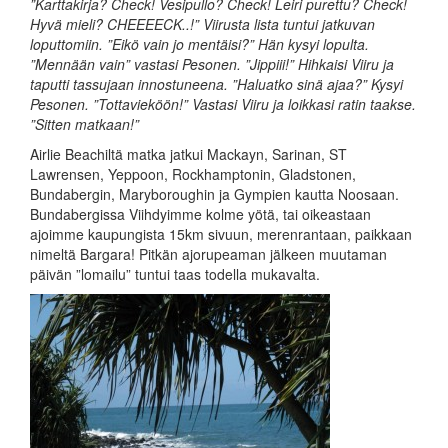
”Karttakirja? Check! Vesipullo? Check! Leiri purettu? Check!
Hyvä mieli? CHEEEECK..!” Viirusta lista tuntui jatkuvan
loputtomiin. ”Eikö vain jo mentäisi?” Hän kysyi lopulta.
”Mennään vain” vastasi Pesonen. ”Jippiii!” Hihkaisi Viiru ja
taputti tassujaan innostuneena. ”Haluatko sinä ajaa?” Kysyi
Pesonen. ”Tottavieköön!” Vastasi Viiru ja loikkasi ratin taakse.
”Sitten matkaan!”
Airlie Beachiltä matka jatkui Mackayn, Sarinan, ST
Lawrensen, Yeppoon, Rockhamptonin, Gladstonen,
Bundabergin, Maryboroughin ja Gympien kautta Noosaan.
Bundabergissa Viihdyimme kolme yötä, tai oikeastaan
ajoimme kaupungista 15km sivuun, merenrantaan, paikkaan
nimeltä Bargara! Pitkän ajorupeaman jälkeen muutaman
päivän ”lomailu” tuntui taas todella mukavalta.