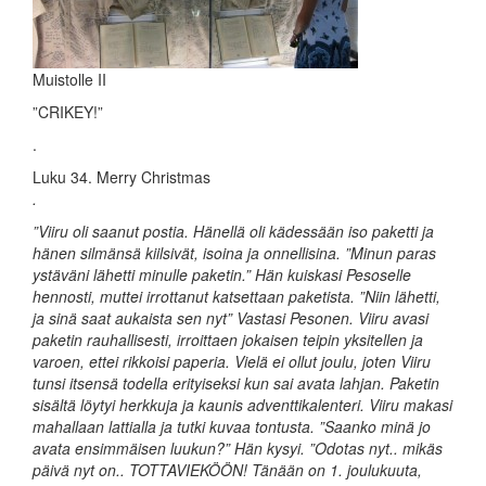
Muistolle II
”CRIKEY!”
.
Luku 34. Merry Christmas
.
”Viiru oli saanut postia. Hänellä oli kädessään iso paketti ja
hänen silmänsä kiilsivät, isoina ja onnellisina. ”Minun paras
ystäväni lähetti minulle paketin.” Hän kuiskasi Pesoselle
hennosti, muttei irrottanut katsettaan paketista. ”Niin lähetti,
ja sinä saat aukaista sen nyt” Vastasi Pesonen. Viiru avasi
paketin rauhallisesti, irroittaen jokaisen teipin yksitellen ja
varoen, ettei rikkoisi paperia. Vielä ei ollut joulu, joten Viiru
tunsi itsensä todella erityiseksi kun sai avata lahjan. Paketin
sisältä löytyi herkkuja ja kaunis adventtikalenteri. Viiru makasi
mahallaan lattialla ja tutki kuvaa tontusta. ”Saanko minä jo
avata ensimmäisen luukun?” Hän kysyi. ”Odotas nyt.. mikäs
päivä nyt on.. TOTTAVIEKÖÖN! Tänään on 1. joulukuuta,