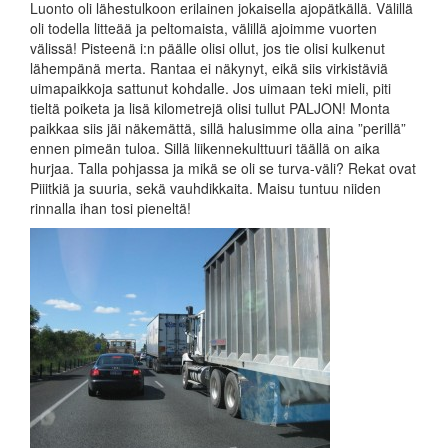
Luonto oli lähestulkoon erilainen jokaisella ajopätkällä. Välillä
oli todella litteää ja peltomaista, välillä ajoimme vuorten
välissä! Pisteenä i:n päälle olisi ollut, jos tie olisi kulkenut
lähempänä merta. Rantaa ei näkynyt, eikä siis virkistäviä
uimapaikkoja sattunut kohdalle. Jos uimaan teki mieli, piti
tieltä poiketa ja lisä kilometrejä olisi tullut PALJON! Monta
paikkaa siis jäi näkemättä, sillä halusimme olla aina ”perillä”
ennen pimeän tuloa. Sillä liikennekulttuuri täällä on aika
hurjaa. Talla pohjassa ja mikä se oli se turva-väli? Rekat ovat
Piiitkiä ja suuria, sekä vauhdikkaita. Maisu tuntuu niiden
rinnalla ihan tosi pieneltä!