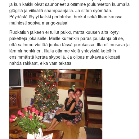
ja kun kaikki olvat saunoneet aloitimme joulunvieton kuumalla
glögillä ja viileällä shamppanjalla. Ja sitten syömään.
Pöydästä löytyi kaikki perinteiset herkut sekä lihan kanssa
mainiosti sopiva mango-salsa!
Ruokailun jälkeen ei tullut pukki, mutta kuusen alta löytyi
paketteja jokaiselle. Meille kuitenkin paras joululahja oli se,
että saimme viettää joulua tässä porukassa. Ilta oli mukava ja
lämminhenkinen. Illalla otimme vielä yhteyksiä koteihin
ensimmäistä kertaa skypellä. Ja olipas mukavaa oikeasti
nähdä rakkaat, eikä vain tekstiä!