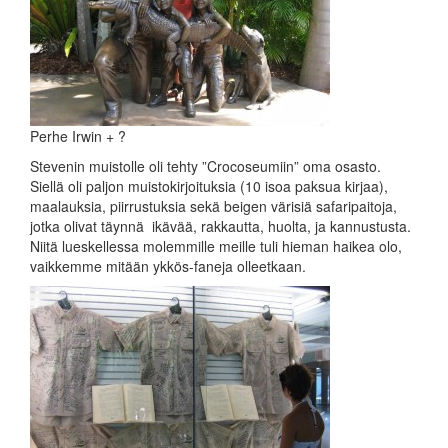
Perhe Irwin + ?
Stevenin muistolle oli tehty ”Crocoseumiin” oma osasto.
Siellä oli paljon muistokirjoituksia (10 isoa paksua kirjaa),
maalauksia, piirrustuksia sekä beigen värisiä safaripaitoja,
jotka olivat täynnä ikävää, rakkautta, huolta, ja kannustusta.
Niitä lueskellessa molemmille meille tuli hieman haikea olo,
vaikkemme mitään ykkös-faneja olleetkaan.