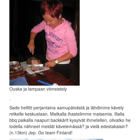
Ouska ja lampaan viimeistely
.
Sade hellitti perjantaina aamupäivästä ja lähdimme kävely
retkelle keskustaan. Matkalla ihastelimme maisemia. Illalla
bbq paikalla naapuri backkärit kysyivät ihmetellen, olivatko he
todella nähneet meidät kävelemässä? ja vielä edestakaisin?
(n.13km) Jep. Go team Finland!