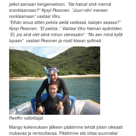
jatkoi samaan hengenvetoon. ”Vai haluat sinä mennä
snorklaamaan?” Kysyi Pesonen. ”Juuri niin! mereen
norklaamaan” vastasi Viiru.
”Eihän sinua sitten pelota siellä vedessä, kalojen seassa?”
Kysyi Pesonen. ”Ei pelota..” Vastasi Viiru hieman epäröiden.
”Ei, jos sinä olet siinä minun vieressäni”. ”No sen minä kyllä
lupaan” vastasi Pesonen ja nosti kissan syliinsä.
Reeffin valloittajat
Mango kokemuksen jälkeen päätimme tehdä jotain oikeasti
mukavaa ja rentouttavaa. Päätimme siis ottaa suunnaksi