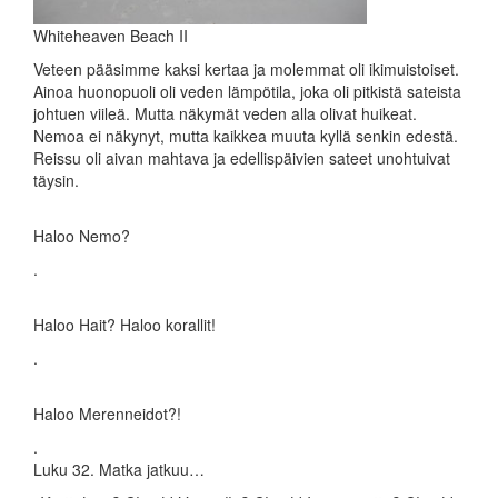
Whiteheaven Beach II
Veteen pääsimme kaksi kertaa ja molemmat oli ikimuistoiset.
Ainoa huonopuoli oli veden lämpötila, joka oli pitkistä sateista
johtuen viileä. Mutta näkymät veden alla olivat huikeat.
Nemoa ei näkynyt, mutta kaikkea muuta kyllä senkin edestä.
Reissu oli aivan mahtava ja edellispäivien sateet unohtuivat
täysin.
Haloo Nemo?
.
Haloo Hait? Haloo korallit!
.
Haloo Merenneidot?!
.
Luku 32. Matka jatkuu…