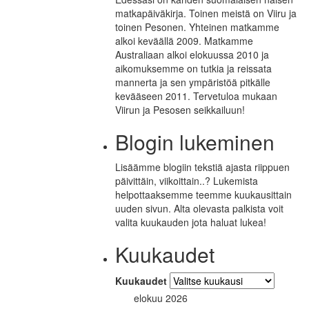
matkapäiväkirja. Toinen meistä on Viiru ja
toinen Pesonen. Yhteinen matkamme
alkoi keväällä 2009. Matkamme
Australiaan alkoi elokuussa 2010 ja
aikomuksemme on tutkia ja reissata
mannerta ja sen ympäristöä pitkälle
kevääseen 2011. Tervetuloa mukaan
Viirun ja Pesosen seikkailuun!
Blogin lukeminen
Lisäämme blogiin tekstiä ajasta riippuen
päivittäin, viikoittain..? Lukemista
helpottaaksemme teemme kuukausittain
uuden sivun. Alta olevasta palkista voit
valita kuukauden jota haluat lukea!
Kuukaudet
Kuukaudet
elokuu 2026