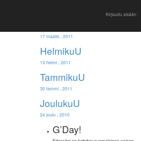
Suositut
Viimeisimmät
Kirjaudu sisään
MaaliskuU
17 maalis , 2011
HelmikuU
13 helmi , 2011
TammikuU
30 tammi , 2011
JoulukuU
24 joulu , 2010
G’Day!
Edessäsi on kahden suomalaisen naisen