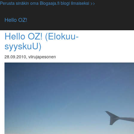
Perusta sinäkin oma Blogaaja.fi blogi ilmaiseksi >>
Avainsana: byron bay
Hello OZ!
Luokittelematon
Hello OZ! (Elokuu-
syyskuU)
28.09.2010, viirujapesonen