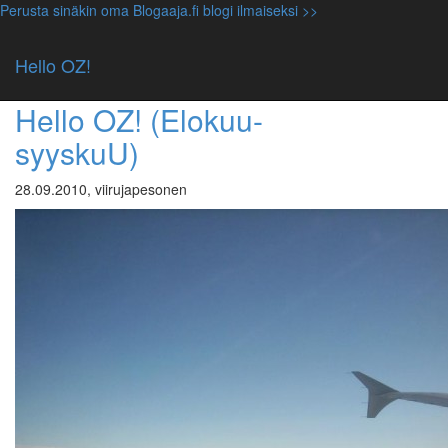
Perusta sinäkin oma Blogaaja.fi blogi ilmaiseksi >>
Avainsana: kipa
Hello OZ!
Luokittelematon
Hello OZ! (Elokuu-
syyskuU)
28.09.2010, viirujapesonen