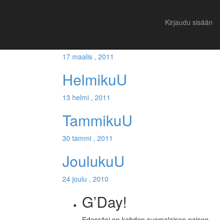
Suositut
Viimeisimmät
Kirjaudu sisään
MaaliskuU
17 maalis , 2011
HelmikuU
13 helmi , 2011
TammikuU
30 tammi , 2011
JoulukuU
24 joulu , 2010
G’Day!
Edessäsi on kahden suomalaisen naisen