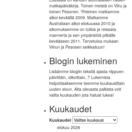
matkapäiväkirja. Toinen meistä on Viiru ja
toinen Pesonen. Yhteinen matkamme
alkoi keväällä 2009. Matkamme
Australiaan alkoi elokuussa 2010 ja
aikomuksemme on tutkia ja reissata
mannerta ja sen ympäristöä pitkälle
kevääseen 2011. Tervetuloa mukaan
Viirun ja Pesosen seikkailuun!
Blogin lukeminen
Lisäämme blogiin tekstiä ajasta riippuen
päivittäin, viikoittain..? Lukemista
helpottaaksemme teemme kuukausittain
uuden sivun. Alta olevasta palkista voit
valita kuukauden jota haluat lukea!
Kuukaudet
Kuukaudet
elokuu 2026