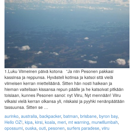
1.Luku Viimeinen päivä kotona ”Ja niin Pesonen pakkasi
kassinsa ja reppunsa. Hyvästeli kotinsa ja katsoi sitä vielä
viimeisen kerran mietteliäänä. Sitten hän nosti haikean ja
hieman vaiteliaan kissansa repun päälle ja he katsoivat pitkään
toisiaan, kunnes Pesonen sanoi: nyt Viiru, Nyt mennään! Viiru
vilkaisi vielä kerran olkansa yli, niiskaisi ja pyyhki nenänpäätään
tassuunsa. Sitten se …
aurinko
,
australia
,
backpacker
,
batman
,
brisbane
,
byron bay
,
Hello OZ!
,
kipa
,
kirsi
,
koala
,
meri
,
mt warning
,
murwillumbah
,
opossumi
,
ouska
,
outi
,
pesonen
,
surfers paradese
,
viiru