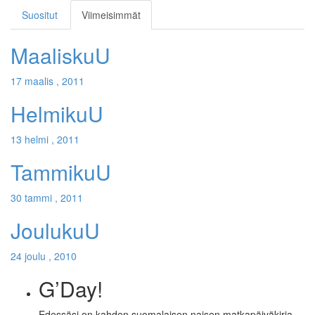
Suositut
Viimeisimmät
MaaliskuU
17 maalis , 2011
HelmikuU
13 helmi , 2011
TammikuU
30 tammi , 2011
JoulukuU
24 joulu , 2010
G’Day!
Edessäsi on kahden suomalaisen naisen matkapäiväkirja.