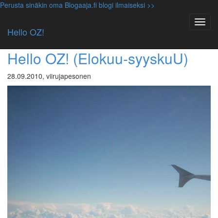
Perusta sinäkin oma Blogaaja.fi blogi ilmaiseksi >>
Avainsana: kirsi
Hello OZ!
Luokittelematon
Hello OZ! (Elokuu-syyskuU)
28.09.2010, viirujapesonen