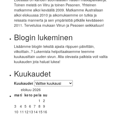
Toinen meistä on Viiru ja toinen Pesonen. Yhteinen
matkamme alkoi keväällä 2009. Matkamme Australiaan
alkoi elokuussa 2010 ja aikomuksemme on tutkia ja
reissata mannerta ja sen ympäristöä pitkälle kevääseen
2011. Tervetuloa mukaan Viirun ja Pesosen seikkailuun!
Blogin lukeminen
Lisäämme blogiin tekstiä ajasta riippuen päivittäin,
viikoittain..? Lukemista helpottaaksemme teemme
kuukausittain uuden sivun. Alta olevasta palkista voit valita
kuukauden jota haluat lukea!
Kuukaudet
Kuukaudet
elokuu 2026
ma
ti
ke
to
pe
la
su
1
2
3
4
5
6
7
8
9
10
11
12
13
14
15
16